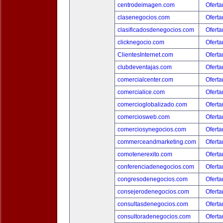
centrodeimagen.com
Oferta
clasenegocios.com
Oferta
clasificadosdenegocios.com
Oferta
clicknegocio.com
Oferta
ClientesInternet.com
Oferta
clubdeventajas.com
Oferta
comercialcenter.com
Oferta
comercialice.com
Oferta
comercioglobalizado.com
Oferta
comerciosweb.com
Oferta
comerciosynegocios.com
Oferta
commerceandmarketing.com
Oferta
comotenerexito.com
Oferta
conferenciadenegocios.com
Oferta
congresodenegocios.com
Oferta
consejerodenegocios.com
Oferta
consultasdenegocios.com
Oferta
consultoradenegocios.com
Oferta