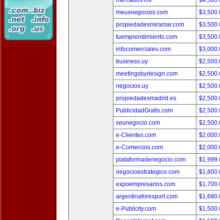
mercados.mx
$4,500
meusnegocios.com
$3,500
propiedadesmiramar.com
$3,500
tuemprendimiento.com
$3,500
infocomerciales.com
$3,000
business.uy
$2,500
meetingsbydesign.com
$2,500
negocios.uy
$2,500
propiedadesmadrid.es
$2,500
PublicidadGratis.com
$2,500
seunegocio.com
$2,500
e-Clientes.com
$2,000
e-Comercios.com
$2,000
plataformadenegocio.com
$1,999
negocioestrategico.com
$1,800
expoempresarios.com
$1,700
argentinaforexport.com
$1,680
e-Publicity.com
$1,500