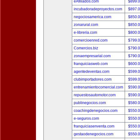
eAfiliados.com
$899.
incubadoradeproyectos.com
$897.
negociosamerica.com
$850.
zonarural.com
$850.
e-libreria.com
$800.
comercioenred.com
$799.
Comercios.biz
$790.
zonaempresarial.com
$790.
franquiciasweb.com
$600.
agentedeventas.com
$599.
clubimportadores.com
$599.
entrenamientocomercial.com
$590.
repuestosautomotor.com
$590.
publinegocios.com
$580.
coachingdenegocios.com
$550.
e-seguros.com
$550.
franquiciasenventa.com
$550.
gestaodenegocios.com
$550.