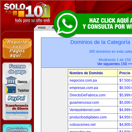
Dominios de la Categoría
385 dominios en esta categ
Mostrando 1 de 150
Ver siguientes 150 >>
Nombre de Dominio
Precio
negocios.com.pa
$7,500
empresas.com.pa
$6,500
DirectoDeFabrica.com
$5,999
guiamercosur.com
$5,000
VentasInternet.com
$4,999
productosdigitales.com
$4,950
cotizaciones.net
$4,800