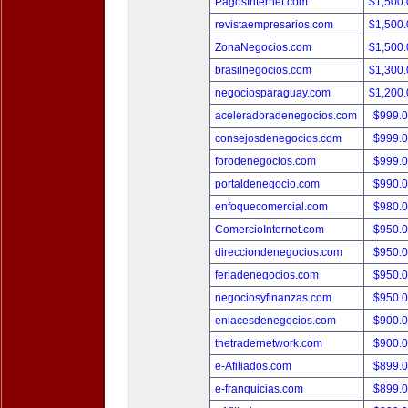
PagosInternet.com
$1,500
revistaempresarios.com
$1,500
ZonaNegocios.com
$1,500
brasilnegocios.com
$1,300
negociosparaguay.com
$1,200
aceleradoradenegocios.com
$999.
consejosdenegocios.com
$999.
forodenegocios.com
$999.
portaldenegocio.com
$990.
enfoquecomercial.com
$980.
ComercioInternet.com
$950.
direcciondenegocios.com
$950.
feriadenegocios.com
$950.
negociosyfinanzas.com
$950.
enlacesdenegocios.com
$900.
thetradernetwork.com
$900.
e-Afiliados.com
$899.
e-franquicias.com
$899.