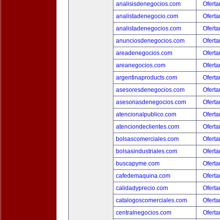
analisisdenegocios.com
Oferta
analistadenegocio.com
Oferta
analistadenegocios.com
Oferta
anunciosdenegocios.com
Oferta
areadenegocios.com
Oferta
areanegocios.com
Oferta
argentinaproducts.com
Oferta
asesoresdenegocios.com
Oferta
asesoriasdenegocios.com
Oferta
atencionalpublico.com
Oferta
atenciondeclientes.com
Oferta
bolsascomerciales.com
Oferta
bolsasindustriales.com
Oferta
buscapyme.com
Oferta
cafedemaquina.com
Oferta
calidadyprecio.com
Oferta
catalogoscomerciales.com
Oferta
centralnegocios.com
Oferta