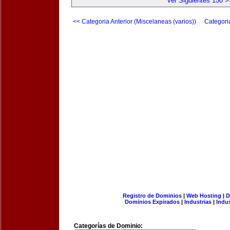
Ver Siguientes 150 >
<< Categoria Anterior (Miscelaneas (varios))
Categori
Registro de Dominios
|
Web Hosting
|
D
Dominios Expirados
|
Industrias
|
Indu
Categorías de Dominio: