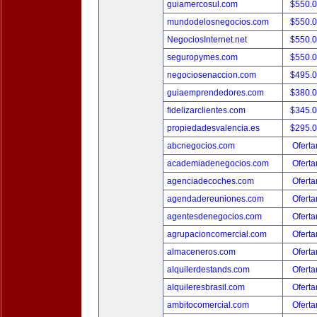
guiamercosul.com
$550.
mundodelosnegocios.com
$550.
NegociosInternet.net
$550.
seguropymes.com
$550.
negociosenaccion.com
$495.
guiaemprendedores.com
$380.
fidelizarclientes.com
$345.
propiedadesvalencia.es
$295.
abcnegocios.com
Oferta
academiadenegocios.com
Oferta
agenciadecoches.com
Oferta
agendadereuniones.com
Oferta
agentesdenegocios.com
Oferta
agrupacioncomercial.com
Oferta
almaceneros.com
Oferta
alquilerdestands.com
Oferta
alquileresbrasil.com
Oferta
ambitocomercial.com
Oferta