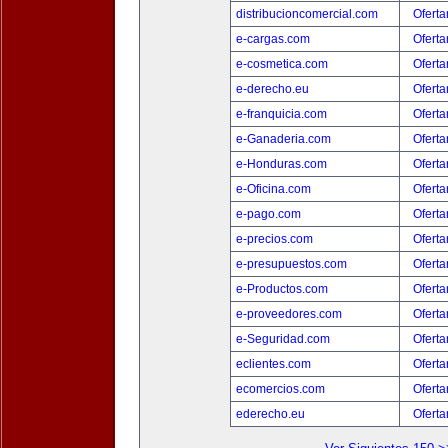
distribucioncomercial.com
Oferta
e-cargas.com
Oferta
e-cosmetica.com
Oferta
e-derecho.eu
Oferta
e-franquicia.com
Oferta
e-Ganaderia.com
Oferta
e-Honduras.com
Oferta
e-Oficina.com
Oferta
e-pago.com
Oferta
e-precios.com
Oferta
e-presupuestos.com
Oferta
e-Productos.com
Oferta
e-proveedores.com
Oferta
e-Seguridad.com
Oferta
eclientes.com
Oferta
ecomercios.com
Oferta
ederecho.eu
Oferta