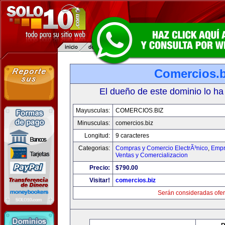
Comercios.b
El dueño de este dominio lo ha
Mayusculas:
COMERCIOS.BIZ
Minusculas:
comercios.biz
Longitud:
9 caracteres
Categorias:
Compras y Comercio ElectrÃ³nico
,
Empr
Ventas y Comercializacion
Precio:
$790.00
Visitar!
comercios.biz
Serán consideradas ofer