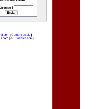
ealizar una Oferta
Ofrecido $
net.com
|
Comercios.biz
|
os.com
|
e-Tutoriales.com
|
i-