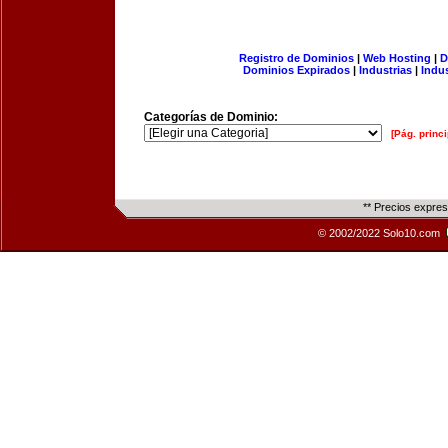
Registro de Dominios
|
Web Hosting
|
D
Dominios Expirados
|
Industrias
|
Indu
Categorías de Dominio:
[Pág. princi
** Precios expre
© 2002/2022 Solo10.com