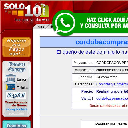
cordobacompra
El dueño de este dominio lo ha
Mayusculas:
CORDOBACOMPRA
Minusculas:
cordobacompras.co
Longitud:
14 caracteres
Categorias:
Compras y Comercio
Precio:
Realizar una oferta
Visitar!
cordobacompras.
Serán consideradas ofer
Realizar una Oferta