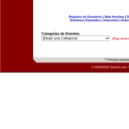
Registro de Dominios
|
Web Hosting
|
D
Dominios Expirados
|
Industrias
|
Indu
Categorías de Dominio:
[Pág. princi
** Precios expre
© 2002/2022 Solo10.com