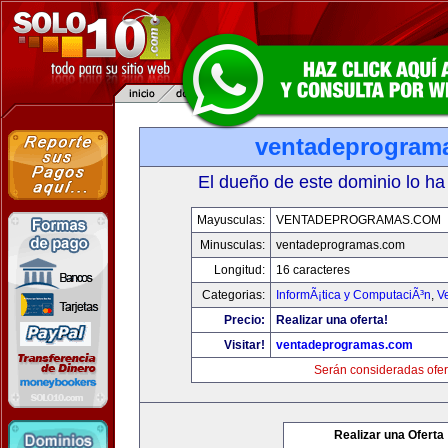
ventadeprogram
El dueño de este dominio lo ha
Mayusculas:
VENTADEPROGRAMAS.COM
Minusculas:
ventadeprogramas.com
Longitud:
16 caracteres
Categorias:
InformÃ¡tica y ComputaciÃ³n
,
V
Precio:
Realizar una oferta!
Visitar!
ventadeprogramas.com
Serán consideradas ofer
Realizar una Oferta