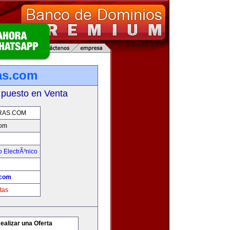
as.com
 puesto en Venta
RAS.COM
com
 ElectrÃ³nico
.com
tas
ealizar una Oferta