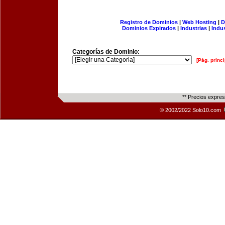
Registro de Dominios
|
Web Hosting
|
D
Dominios Expirados
|
Industrias
|
Indu
Categorías de Dominio:
[Pág. princi
** Precios expre
© 2002/2022 Solo10.com