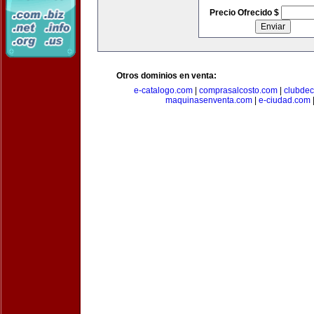
Precio Ofrecido $
Otros dominios en venta:
e-catalogo.com
|
comprasalcosto.com
|
clubdec
maquinasenventa.com
|
e-ciudad.com