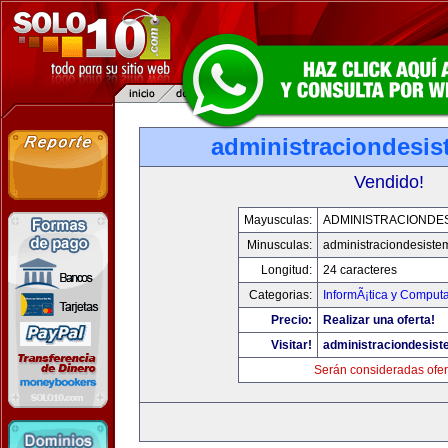
administraciondesi
Vendido!
Mayusculas:
ADMINISTRACIONDE
Minusculas:
administraciondesist
Longitud:
24 caracteres
Categorias:
InformÃ¡tica y Comput
Precio:
Realizar una oferta!
Visitar!
administraciondesis
Serán consideradas ofer