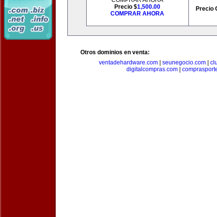
COMPRAR AHORA
Precio $
1,500.00
Precio 
COMPRAR AHORA
Otros dominios en venta:
ventadehardware.com
|
seunegocio.com
|
cl
digitalcompras.com
|
comprasport