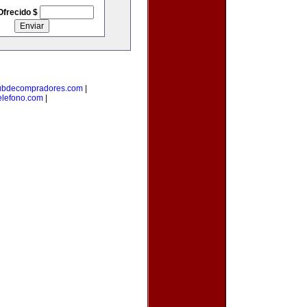
Ofrecido $
ubdecompradores.com
|
elefono.com
|