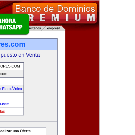
res.com
 puesto en Venta
ORES.COM
.com
 ElectrÃ³nico
s.com
tas
ealizar una Oferta